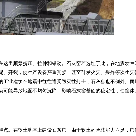
在这里频繁挤压、拉伸和错动。石灰窑若选址于此，在地震发生
塌、开裂，使生产设备严重受损，甚至引发火灾、爆炸等次生灾
的工业建筑在地震中往往遭受毁灭性打击，石灰窑也不例外。而
动可能导致地面不均匀沉降，影响石灰窑基础的稳定性，使窑体
特点。在软土地基上建设石灰窑，由于软土的承载能力不足，窑