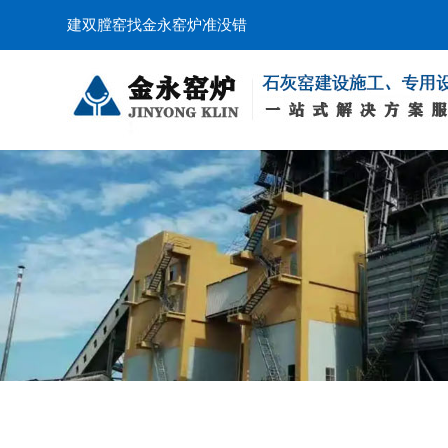
建双膛窑找金永窑炉准没错