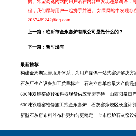
据。希望浏览网站的用户若在内容中发现违禁词语，
程，我们愿与用户一起携手并进。 如果网站中发现存
2037469242@qq.com
上一篇：
临沂市金永窑炉有限公司是做什么的？
下一篇：暂时没有
最新推荐
构建全周期完善服务体系，为用户提供一站式窑炉解决方
石灰厂生产设备加工质量标准
石灰立窑单窑最大产能是
600吨双膛窑旋转布料器现货供应无需等待
山西阳泉日产
600吨双膛窑维修施工找金永窑炉
石灰窑煅烧区长度计
新型石灰窑布料器布料更均匀更稳定
金永窑炉石灰窑设