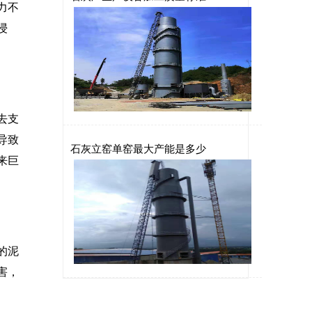
力不
浸
去支
导致
石灰立窑单窑最大产能是多少
来巨
的泥
害，