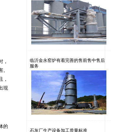
临沂金永窑炉有着完善的售前售中售后
时，
服务
害。
且，
出现
体的
石灰厂生产设备加工质量标准