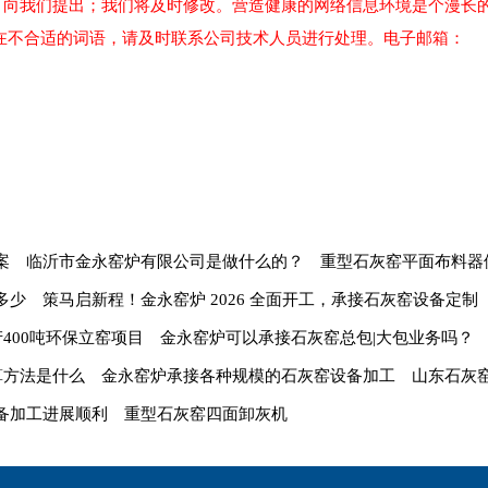
可向我们提出；我们将及时修改。营造健康的网络信息环境是个漫长
在不合适的词语，请及时联系公司技术人员进行处理。电子邮箱：
案
临沂市金永窑炉有限公司是做什么的？
重型石灰窑平面布料器
多少
策马启新程！金永窑炉 2026 全面开工，承接石灰窑设备定制
400吨环保立窑项目
金永窑炉可以承接石灰窑总包|大包业务吗？
算方法是什么
金永窑炉承接各种规模的石灰窑设备加工
山东石灰
备加工进展顺利
重型石灰窑四面卸灰机