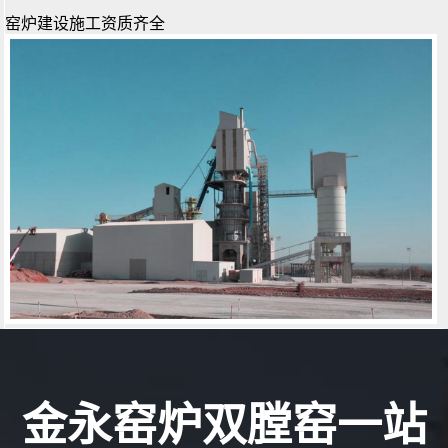
窑炉建设施工资质齐全
金永窑炉双膛窑一站