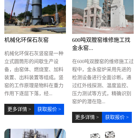
机械化环保石灰窑
600吨双膛窑维修施工找
金永窑...
机械化环保石灰竖窑是一种
立式圆筒形的间歇生产设
在600吨双膛窑的维修施工过
备，由窑体、燃烧室、加料
程中，金永窑炉采用先进的
装置、出料装置等组成。竖
检测设备进行全面诊断。通
窑的工作原理是物料在重力
过红外线探测、温度监控、
作用下逐层下落，经...
压力测试等方式，精确识别
窑炉的潜在隐...
更多详情 >
获取报价 >
更多详情 >
获取报价 >